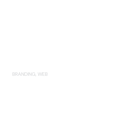
Création du site Internet Juris
Consultant
BRANDING
,
WEB