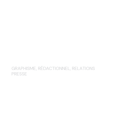
Communiqué et dossier de
presse Village Iraty Biarritz
Spring Festival…
GRAPHISME
,
RÉDACTIONNEL
,
RELATIONS
PRESSE