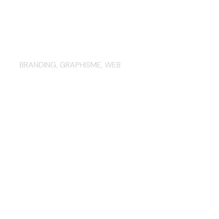
Authentic Expert : création de
l’identité graphique et du
site…
BRANDING
,
GRAPHISME
,
WEB
Identité graphique et création
du site Bermea