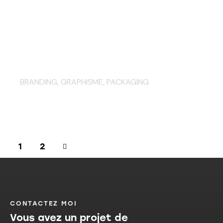
Tout le packaging de la
Brasserie des Cuves
BRANDING
,
GRAPHISME
,
PACKAGING
>
1
2
CONTACTEZ MOI
Vous avez un projet de