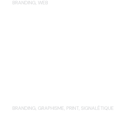
BRANDING
,
WEB
Chez Boleto – Identité
graphique, enseigne et
supports imprimés
BRANDING
,
GRAPHISME
,
PRINT
,
SIGNALÉTIQUE