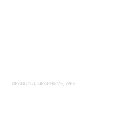
Classic & Motorsport
Company – site internet
BRANDING
,
GRAPHISME
,
WEB