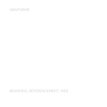
Catalogue produits Baskinside
GRAPHISME
Conception du site internet du
cabinet d’expertise
comptable Christophe
Laborde
BRANDING
,
RÉFÉRENCEMENT
,
WEB