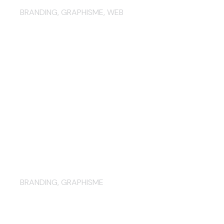
BRANDING
,
GRAPHISME
,
WEB
Biarritz Golf Destination :
création des supports de
communication print…
BRANDING
,
GRAPHISME