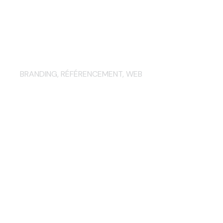
Création du site Internet de la
Brasserie des Cuves à…
BRANDING
,
RÉFÉRENCEMENT
,
WEB