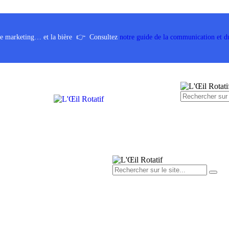
 le marketing… et la bière
👉
Consultez
notre guide de la communication et d