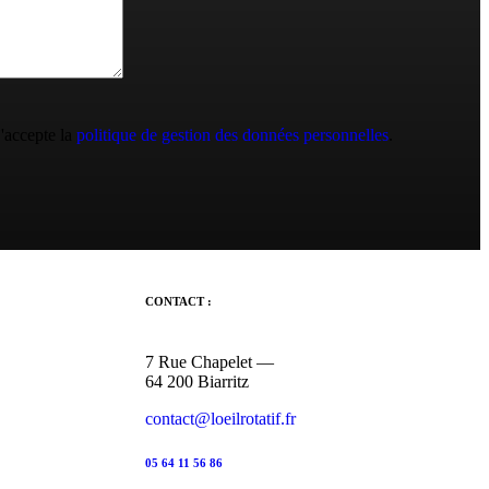
j'accepte la
politique de gestion des données personnelles
.
CONTACT :
7 Rue Chapelet —
64 200 Biarritz
contact@loeilrotatif.fr
05 64 11 56 86