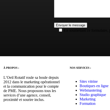
En soumettant ce formulaire, 
À PROPOS :
NOS SERVICES :
L’Oeil Rotatif roule sa boule depuis
Sites vitrine
2012 dans le marketing opérationnel
Boutiques en ligne
et la communication pour le compte
Webmastering
de PME. Nous proposons tous les
Studio graphique
services d’une agence, conseil,
Marketing
proximité et sourire inclus.
Formation