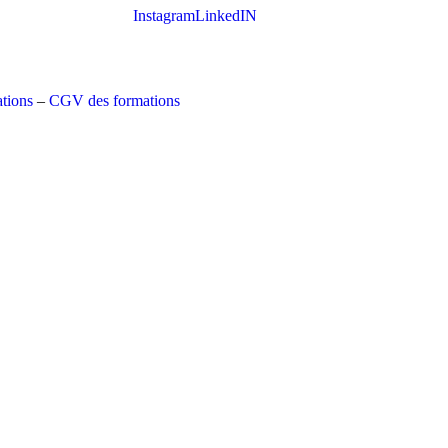
Instagram
LinkedIN
tions
–
CGV des formations