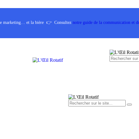
 le marketing… et la bière
👉
Consultez
notre guide de la communication et d