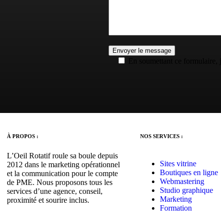
En soumettant ce formulaire, 
À PROPOS :
NOS SERVICES :
L’Oeil Rotatif roule sa boule depuis
Sites vitrine
2012 dans le marketing opérationnel
Boutiques en ligne
et la communication pour le compte
Webmastering
de PME. Nous proposons tous les
Studio graphique
services d’une agence, conseil,
Marketing
proximité et sourire inclus.
Formation