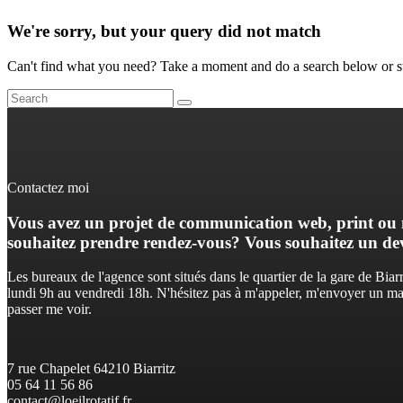
We're sorry, but your query did not match
Can't find what you need? Take a moment and do a search below or s
Contactez moi
Vous avez un projet de communication web, print ou
souhaitez prendre rendez-vous? Vous souhaitez un dev
Les bureaux de l'agence sont situés dans le quartier de la gare de Biarr
lundi 9h au vendredi 18h. N'hésitez pas à m'appeler, m'envoyer un m
passer me voir.
7 rue Chapelet 64210 Biarritz
05 64 11 56 86
contact@loeilrotatif.fr