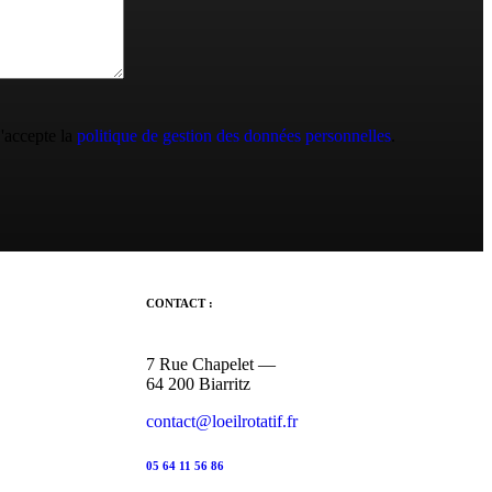
j'accepte la
politique de gestion des données personnelles
.
CONTACT :
7 Rue Chapelet —
64 200 Biarritz
contact@loeilrotatif.fr
05 64 11 56 86