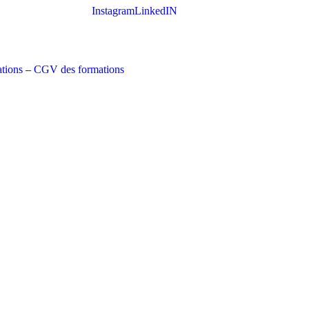
Instagram
LinkedIN
tions
–
CGV des formations