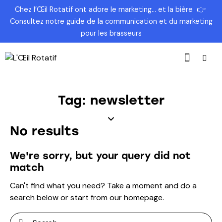
Chez l’Œil Rotatif ont adore le marketing… et la bière
👉
Consultez
notre guide de la communication et du marketing
pour les brasseurs
Tag: newsletter
No results
We're sorry, but your query did not
match
Can't find what you need? Take a moment and do a
search below or start from
our homepage
.