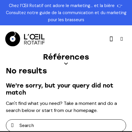
Chez l’Œil Rotatif ont adore le marketing… et la bière
👉
Consultez
notre guide de la communication et du marketing
pour les brasseurs
Références
No results
We're sorry, but your query did not
match
Can't find what you need? Take a moment and do a
search below or start from
our homepage
.